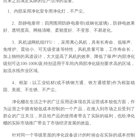
出来之后满足实际的生产洁净的需要。
1、内部采用净化室专用净化灯，不产尘。
2、防静电垂帘：四周围用防静电垂帘(或钢化玻璃)，防静电效果
好、透明度高、网格清晰、柔韧度好、不变形、不易老化。
3、风机滤网机组FFU：，采用离心风机，具有长寿命、低噪声、
免维护、震动小、可无级变速等特性，风机质量可靠，工作寿命长，
加上独特的风道设计，大大提高了风机的效率、降低了噪声!内部净化
级别可达100-100K级;特别适用于车间内局部净化级别要求高的区域，
如流水线作业区域。
4、框架：以工业铝材(或不锈钢方通、铁方通喷塑)作为框架稳
固、美观、不生锈、不产尘。
净化棚在生活之中的广泛应用还体现在其运营成本较低方面，作
为运营之中拥有较低成本控制的一个产品，在推入到市场之后受到了
群众的广泛关注，并且给产品的使用者带去了实际的福利，也给净化
棚的实际市场推广带去了市场经济发展的效益。
针对同一个等级里面的净化设备设计的时候会在实际的成本控制