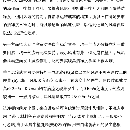
度是选0.25~0.5m/s之间，此气流速度属微风区域，易受人、机器等
的动作而干扰趋于混乱、虽提高风速可抑制此一扰乱之影响而保持洁
净度、但因风速的提高，将影响运转成本的增加，所以应在满足要求
的洁净度水准之时，能以最适当的风速供应，以达到适当的风速供应
以达到经济性效果。
另一方面欲达到洁净室洁净度之稳定效果，均一气流之保持亦为一重
要因素，均一气流若无法保持，表示风速有异，特别是在壁面，气流
会延着壁面发生涡流作用，此时要实现高洁净度事实上很困难。
垂直层流式方向要保持均一气流必须:(a)吹出面的风速不可有速度上的
差异;(b)地板回风板吸入面之风速不可有速度上的差异。速度过低或过
高(0.2m/s，0.7m/s)均有涡流之现象发生，而0.5m/s之速度，气流则
较均一，一般洁净室，其风速均取在0.25~0.5m/s之间。
洁净棚内的发尘量，来自设备的可考虑通过局部排风排除，不流入室
内;产品，材料等在运送过程中的发尘与人体发尘量相比，一般极小，
可忽略;由于金属半壁(彩钢夹心板)的应用来自建筑表面的发尘也很