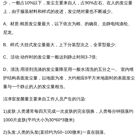
少，一般占10%以下，发尘主要来自人，占90%左右。在人的发尘量
上，由于服装材料和样式的改进，发尘绝对量也不断减少。
A、材质:棉质发尘量最大，以下依次为棉、的确良、去静电纯涤纶、
尼龙。
B、样式:大挂式发尘量最大，上下分装型次之，全罩型最少;
C、活动:动作时的发尘量一般达到静止时间3-7倍;
D、清洗:用溶剂洗涤的发尘量降至用一般水清洗的五分之一。 室内维
护结构表面发尘量，以地面为准，大约相应8平方米地面时的表面发尘
量与一个静止的人的发尘量相当。
洁净室发菌量主要来自工作人员产生的污染:
1)皮肤:人类通常每四天完成一次皮肤的完全脱换，人类每分钟脱落约
1000片皮肤(平均大小为30*60*3微米)
2)头发:人类的头发(直径约为50~100微米)一直在脱落。