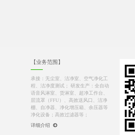
【业务范围】
承接：无尘室、洁净室、空气净化工
程、洁净度测试； 研发生产：全自动
语音风淋室、货淋室、超净工作台、
层流罩（FFU）、高效送风口、洁净
棚、自净器、净化增压箱、余压器等
净化设备；高效过滤器等；
详细介绍