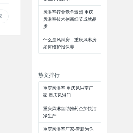
风淋室行业竞争激烈 重庆
家
风淋室技术创新细节成就品
质
什么是风淋房，重庆风淋房
如何维护报保养
热文排行
重庆风淋室 重庆风淋室厂
家 重庆风淋门
重庆风淋室助推药企加快洁
净生产
重庆风淋室厂家-青新为你