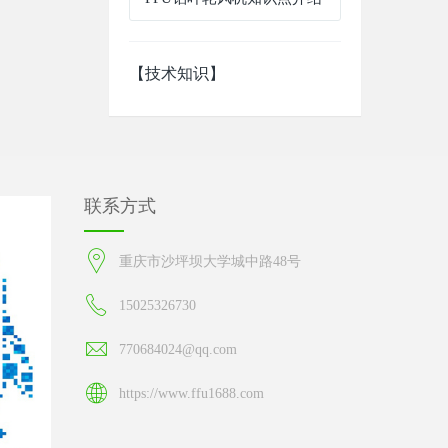
【技术知识】
联系方式
重庆市沙坪坝大学城中路48号
15025326730
770684024@qq.com
https://www.ffu1688.com