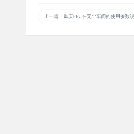
上一篇
：重庆FFU在无尘车间的使用参数