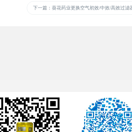
下一篇
：葵花药业更换空气初效/中效/高效过滤