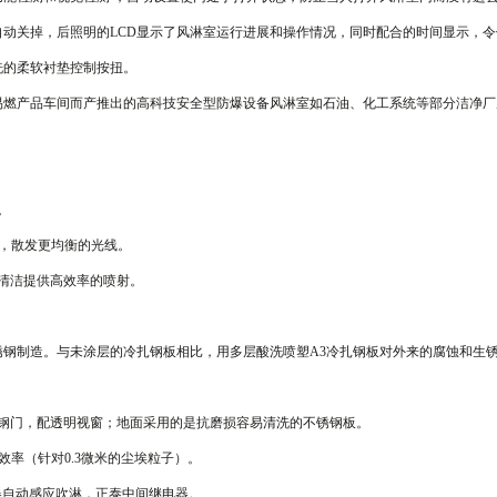
动关掉，后照明的LCD显示了风淋室运行进展和操作情况，同时配合的时间显示，令
洗的柔软衬垫控制按扭。
易燃产品车间而产推出的高科技安全型防爆设备风淋室如石油、化工系统等部分洁净厂
示。
耗，散发更均衡的光线。
清洁提供高效率的喷射。
不锈钢制造。与未涂层的冷扎钢板相比，用多层酸洗喷塑A3冷扎钢板对外来的腐蚀和生
锈钢门，配透明视窗；地面采用的是抗磨损容易清洗的不锈钢板。
效率（针对0.3微米的尘埃粒子）。
应器自动感应吹淋，正泰中间继电器。