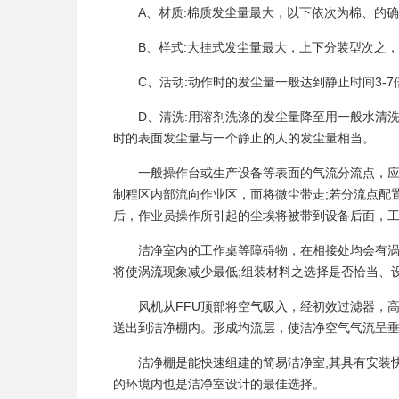
A、材质:棉质发尘量最大，以下依次为棉、的
B、样式:大挂式发尘量最大，上下分装型次之，
C、活动:动作时的发尘量一般达到静止时间3-7倍
D、清洗:用溶剂洗涤的发尘量降至用一般水清
时的表面发尘量与一个静止的人的发尘量相当。
一般操作台或生产设备等表面的气流分流点，应
制程区内部流向作业区，而将微尘带走;若分流点配
后，作业员操作所引起的尘埃将被带到设备后面，
洁净室内的工作桌等障碍物，在相接处均会有
将使涡流现象减少最低;组装材料之选择是否恰当、
风机从FFU顶部将空气吸入，经初效过滤器，高效
送出到洁净棚内。形成均流层，使洁净空气气流呈
洁净棚是能快速组建的简易洁净室,其具有安装
的环境内也是洁净室设计的最佳选择。