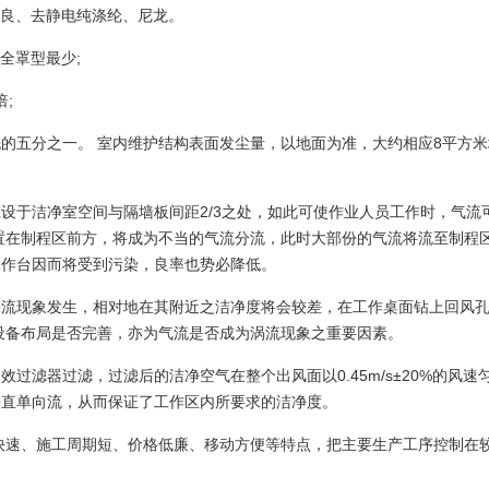
确良、去静电纯涤纶、尼龙。
全罩型最少;
;
洗的五分之一。 室内维护结构表面发尘量，以地面为准，大约相应8平方
设于洁净室空间与隔墙板间距2/3之处，如此可使作业人员工作时，气流
置在制程区前方，将成为不当的气流分流，此时大部份的气流将流至制程
工作台因而将受到污染，良率也势必降低。
涡流现象发生，相对地在其附近之洁净度将会较差，在工作桌面钻上回风
设备布局是否完善，亦为气流是否成为涡流现象之重要因素。
过滤器过滤，过滤后的洁净空气在整个出风面以0.45m/s±20%的风速
垂直单向流，从而保证了工作区内所要求的洁净度。
快速、施工周期短、价格低廉、移动方便等特点，把主要生产工序控制在